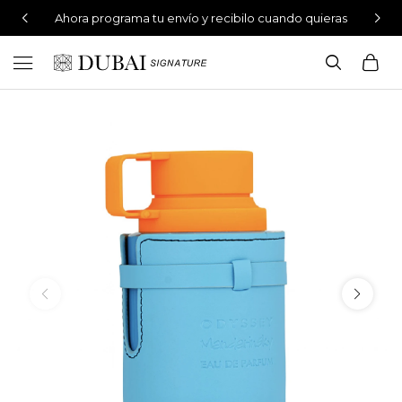
Ahora programa tu envío y recibilo cuando quieras
Perfumes 100% originales

Envíos gratis en compras mayores a $4.499