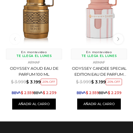
En montevideo
En montevideo
TE LLEGA EL LUNES
TE LLEGA EL LUNES
ARMAF
ARMAF
ODYSSEY AOUD EAU DE
ODYSSEY CANDEE SPECIAL
PARFUM 100 ML
EDITION EAU DE PARFUM
100 ML
$
3.999
$
3.199
$
3.999
$
3.199
20
20
$
2.559
$
2.239
$
2.559
$
2.239