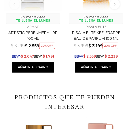
En montevideo
En montevideo
TE LLEGA EL LUNES
TE LLEGA EL LUNES
ARMAF
RISALA ELITE
ARTISTIC PERFUMERY - RP
RISALA ELITE KEFI FRAPPE
100ML
EAU DE PARFUM 100 ML
$
3.199
$
2.559
$
3.999
$
3.199
20
20
$
2.047
$
1.791
$
2.559
$
2.239
PRODUCTOS QUE TE PUEDEN
INTERESAR