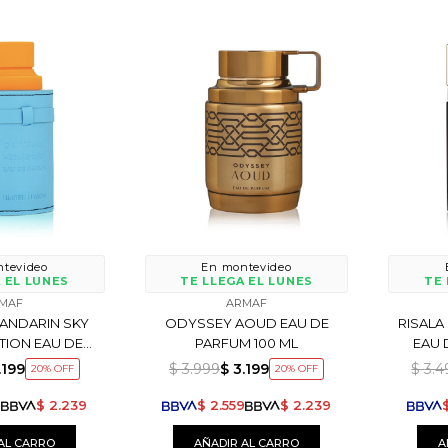
tevideo
En montevideo
 EL LUNES
TE LLEGA EL LUNES
TE 
MAF
ARMAF
ANDARIN SKY
ODYSSEY AOUD EAU DE
RISALA
ITION EAU DE
PARFUM 100 ML
EAU 
 100 ML
.199
$
3.999
$
3.199
$
3.4
20
20
9
$
2.239
$
2.559
$
2.239