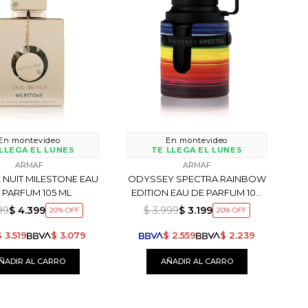
En montevideo
En montevideo
LLEGA EL LUNES
TE LLEGA EL LUNES
ARMAF
ARMAF
 NUIT MILESTONE EAU
ODYSSEY SPECTRA RAINBOW
 PARFUM 105 ML
EDITION EAU DE PARFUM 100
ML
99
$
4.399
$
3.999
$
3.199
20
20
$
3.519
$
3.079
$
2.559
$
2.239