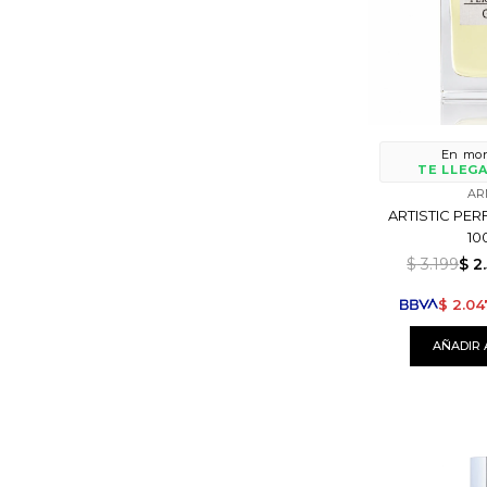
En mon
TE LLEGA
AR
ARTISTIC PER
10
$
3.199
$
2
$
2.04