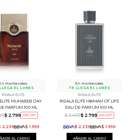
En montevideo
En montevideo
LLEGA EL LUNES
TE LLEGA EL LUNES
RISALA ELITE
RISALA ELITE
 ELITE MUHAREB DAY
RISALA ELITE HIKMAH OF LIFE
DE PARFUM 100 ML
EAU DE PARFUM 100 ML
99
$
2.799
$
3.499
$
2.799
20
20
$
2.239
$
1.959
$
2.239
$
1.959