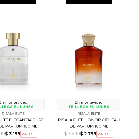
En montevideo
En montevideo
LLEGA EL LUNES
TE LLEGA EL LUNES
RISALA ELITE
RISALA ELITE
ELITE ELEGANZIA PURE
RISALA ELITE HONOR CIEL EAU
DE PARFUM 100 ML
DE PARFUM 100 ML
999
$
3.199
$
3.499
$
2.799
20
20