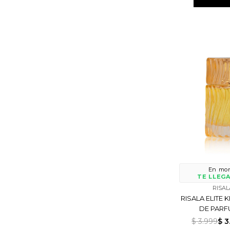
En mon
TE LLEGA
RISAL
RISALA ELITE 
DE PARF
$
3.999
$
3