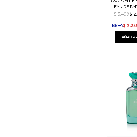
RISALA ELIT
EAU DE PA
$
3.499
$
2
$
2.23