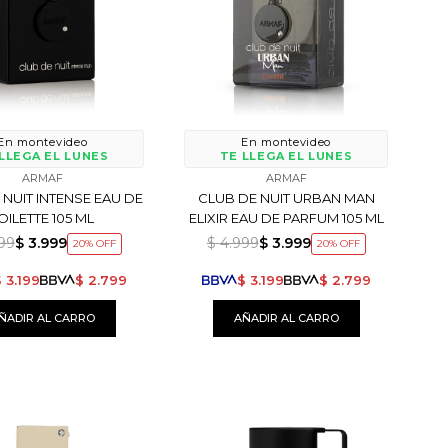
En montevideo
En montevideo
LLEGA EL LUNES
TE LLEGA EL LUNES
ARMAF
ARMAF
 NUIT INTENSE EAU DE
CLUB DE NUIT URBAN MAN
OILETTE 105 ML
ELIXIR EAU DE PARFUM 105 ML
99
$
3.999
$
4.999
$
3.999
20
20
$
3.199
$
2.799
$
3.199
$
2.799