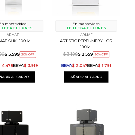
En montevideo
En montevideo
LLEGA EL LUNES
TE LLEGA EL LUNES
ARMAF
ARMAF
AF SHK I 100 ML
ARTISTIC PERFUMERY - OR
100ML
999
$
5.599
$
3.199
$
2.559
20
20
$
4.479
$
3.919
$
2.047
$
1.791