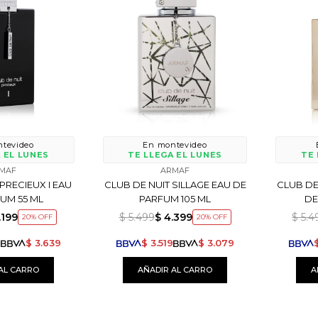
tevideo
En montevideo
 EL LUNES
TE LLEGA EL LUNES
TE 
MAF
ARMAF
PRECIEUX I EAU
CLUB DE NUIT SILLAGE EAU DE
CLUB DE
UM 55 ML
PARFUM 105 ML
DE
.199
$
5.499
$
4.399
$
5.4
20
20
9
$
3.639
$
3.519
$
3.079