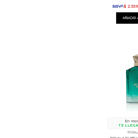
$
2.55
En mon
TE LLEGA
RISAL