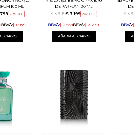
E HONOR ROYAL
RISALA ELITE EPIC ONYX EAU
RISALA E
RFUM 100 ML
DE PARFUM 100 ML
DE
.799
$
3.999
$
3.199
$
3.
20
20
9
$
1.959
$
2.559
$
2.239