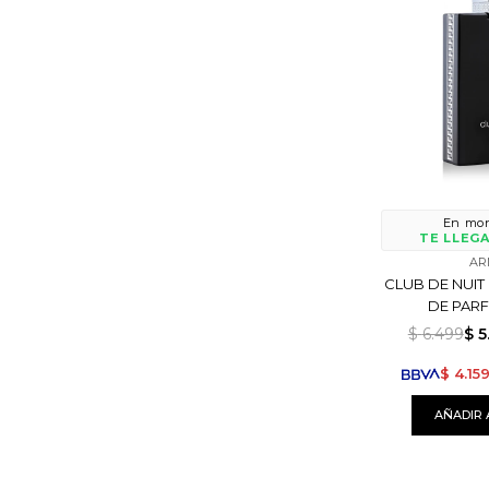
En mon
TE LLEGA
AR
CLUB DE NUIT 
DE PARF
$
6.499
$
5
$
4.15