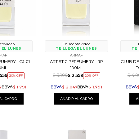
tevideo
En montevideo
 EL LUNES
TE LLEGA EL LUNES
TE 
MAF
ARMAF
FUMERY - GJ-01
ARTISTIC PERFUMERY - RP
CLUB DE
0ML
100ML
T
.559
$
3.199
$
2.559
$
4.9
20
20
7
$
1.791
$
2.047
$
1.791