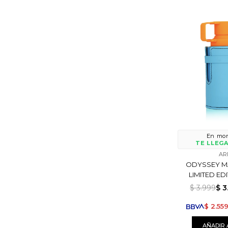
En mon
TE LLEGA
AR
ODYSSEY M
LIMITED ED
PARFUM
$
3.999
$
3
$
2.55