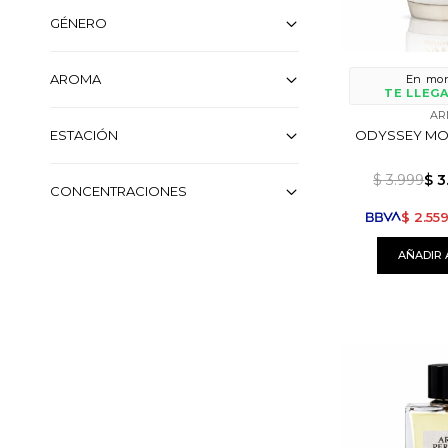
GÉNERO
AROMA
En mon
TE LLEGA
AR
ODYSSEY MO
ESTACIÓN
$
3.999
$
3
CONCENTRACIONES
$
2.55