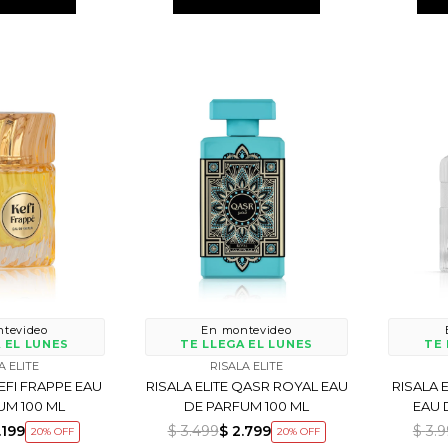
tevideo
En montevideo
 EL LUNES
TE LLEGA EL LUNES
TE 
A ELITE
RISALA ELITE
KEFI FRAPPE EAU
RISALA ELITE QASR ROYAL EAU
RISALA 
UM 100 ML
DE PARFUM 100 ML
EAU 
.199
$
3.499
$
2.799
$
3.
20
20