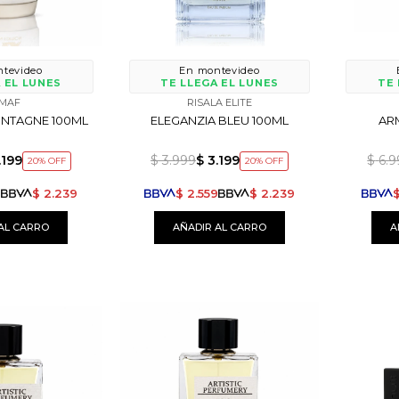
tevideo
En montevideo
 EL LUNES
TE LLEGA EL LUNES
TE 
MAF
RISALA ELITE
NTAGNE 100ML
ELEGANZIA BLEU 100ML
ARM
.199
$
3.999
$
3.199
$
6.
20
20
9
$
2.239
$
2.559
$
2.239