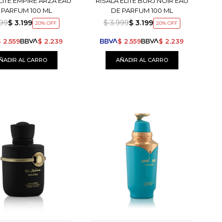
LITE EMPIRE ARZA EAU
RISALA ELITE BURJ NOIR EAU
 PARFUM 100 ML
DE PARFUM 100 ML
999
$
3.199
$
3.999
$
3.199
20
20
$
2.559
$
2.239
$
2.559
$
2.239