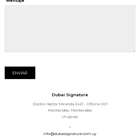
Mensaje
ENVIAR
Dubai Signature
Doctor Hector Miranda 2421 - Oficina 001
Montevideo
,
Montevideo
Uruguay
-
info@dubaisignature.com.uy