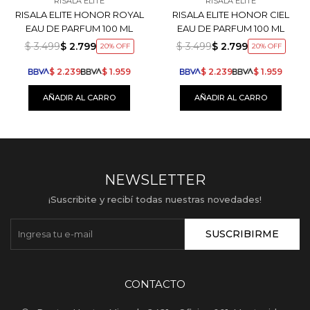
RISALA ELITE
RISALA ELITE
RISALA ELITE HONOR ROYAL
RISALA ELITE HONOR CIEL
EAU DE PARFUM 100 ML
EAU DE PARFUM 100 ML
$
3.499
$
2.799
$
3.499
$
2.799
20
20
$
2.239
$
1.959
$
2.239
$
1.959
NEWSLETTER
¡Suscribite y recibí todas nuestras novedades!
SUSCRIBIRME
CONTACTO