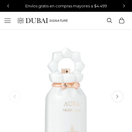
Envíos gratis en compras mayores a $4.499
Ahora programa tu envío y recibilo cuando quieras

Perfumes 100% originales
Envíos gratis en compras mayores a $4.499