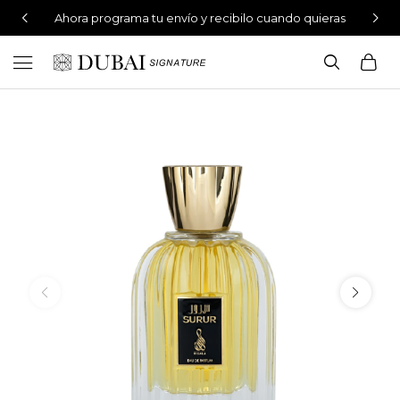
Ahora programa tu envío y recibilo cuando quieras
Perfumes 100% originales

Envíos gratis en compras mayores a $4.499