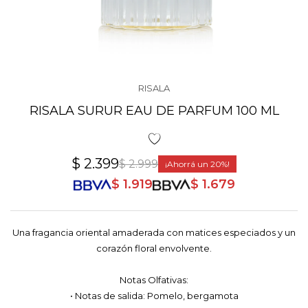
RISALA
RISALA SURUR EAU DE PARFUM 100 ML
$
2.399
$
2.999
20
$
1.919
$
1.679
Una fragancia oriental amaderada con matices especiados y un
corazón floral envolvente.
Notas Olfativas:
• Notas de salida: Pomelo, bergamota