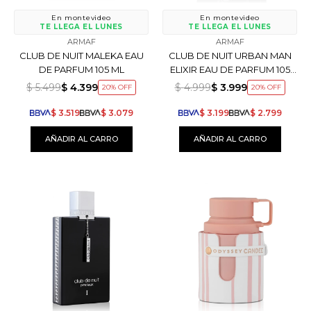
En montevideo
En montevideo
TE LLEGA EL LUNES
TE LLEGA EL LUNES
ARMAF
ARMAF
CLUB DE NUIT MALEKA EAU
CLUB DE NUIT URBAN MAN
DE PARFUM 105 ML
ELIXIR EAU DE PARFUM 105
ML
$
5.499
$
4.399
$
4.999
$
3.999
20
20
$
3.519
$
3.079
$
3.199
$
2.799