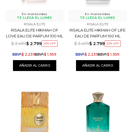
En montevideo
En montevideo
TE LLEGA EL LUNES
TE LLEGA EL LUNES
RISALA ELITE
RISALA ELITE
RISALA ELITE HIKMAH OF
RISALA ELITE HIKMAH OF LIFE
LOVE EAU DE PARFUM 100 ML
EAU DE PARFUM 100 ML
$
3.499
$
2.799
$
3.499
$
2.799
20
20
$
2.239
$
1.959
$
2.239
$
1.959