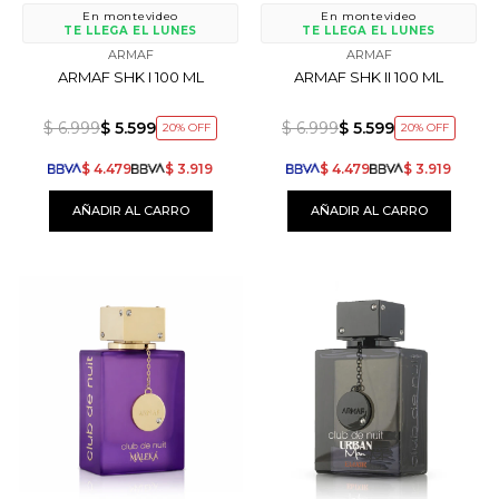
En montevideo
En montevideo
TE LLEGA EL LUNES
TE LLEGA EL LUNES
ARMAF
ARMAF
ARMAF SHK I 100 ML
ARMAF SHK II 100 ML
$
6.999
$
5.599
$
6.999
$
5.599
20
20
$
4.479
$
3.919
$
4.479
$
3.919