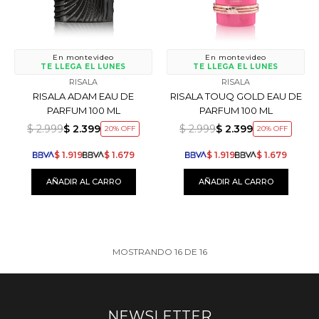
En montevideo
En montevideo
TE LLEGA EL LUNES
TE LLEGA EL LUNES
RISALA
RISALA
RISALA ADAM EAU DE
RISALA TOUQ GOLD EAU DE
PARFUM 100 ML
PARFUM 100 ML
$
2.999
$
2.399
$
2.999
$
2.399
20
20
$
1.919
$
1.679
$
1.919
$
1.679
MOSTRANDO
16
DE
16
NEWSLETTER