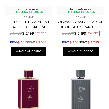
En montevideo
En montevideo
TE LLEGA EL LUNES
TE LLEGA EL LUNES
ARMAF
ARMAF
CLUB DE NUIT PRECIEUX I
ODYSSEY CANDEE SPECIAL
EAU DE PARFUM 55 ML
EDITION EAU DE PARFUM 100
ML
$
6.499
$
5.199
$
3.999
$
3.199
20
20
$
4.159
$
3.639
$
2.559
$
2.239