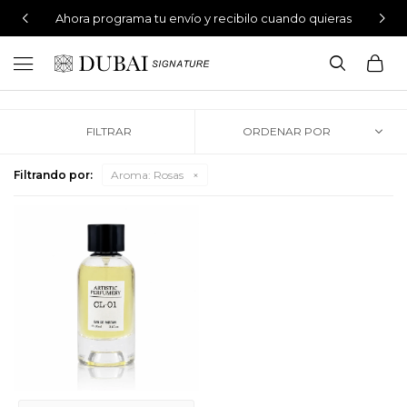
Ahora programa tu envío y recibilo cuando quieras
Perfumes 100% originales

Envíos gratis en compras mayores a $4.499
Filtrando por:
Aroma:
Rosas