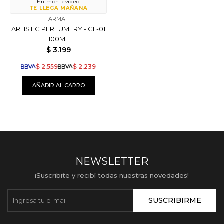
En montevideo
TE LLEGA MAÑANA
ARMAF
ARTISTIC PERFUMERY - CL-01
100ML
$
3.199
$
2.559
$
2.239
NEWSLETTER
¡Suscribite y recibí todas nuestras novedades!
SUSCRIBIRME