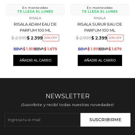
En montevideo
En montevideo
TE LLEGA EL LUNES
TE LLEGA EL LUNES
RISALA
RISALA
RISALA ADAM EAU DE
RISALA SURUR EAU DE
PARFUM 100 ML
PARFUM 100 ML
$
2.999
$
2.399
$
2.999
$
2.399
20
20
$
1.919
$
1.679
$
1.919
$
1.679
NEWSLETTER
¡Suscribite y recibí todas nuestras novedades!
SUSCRIBIRME