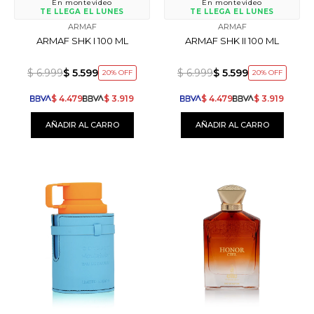
En montevideo
En montevideo
TE LLEGA EL LUNES
TE LLEGA EL LUNES
ARMAF
ARMAF
ARMAF SHK I 100 ML
ARMAF SHK II 100 ML
$
6.999
$
5.599
$
6.999
$
5.599
20
20
$
4.479
$
3.919
$
4.479
$
3.919