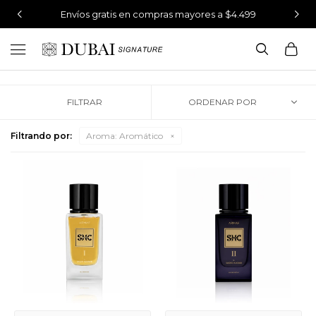
Envíos gratis en compras mayores a $4.499
Ahora programa tu envío y recibilo cuando quieras

Perfumes 100% originales
Envíos gratis en compras mayores a $4.499
Filtrando por:
Aroma:
Aromático