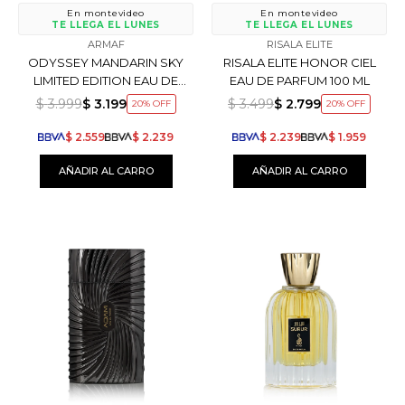
En montevideo
En montevideo
TE LLEGA EL LUNES
TE LLEGA EL LUNES
ARMAF
RISALA ELITE
ODYSSEY MANDARIN SKY
RISALA ELITE HONOR CIEL
LIMITED EDITION EAU DE
EAU DE PARFUM 100 ML
PARFUM 100 ML
$
3.999
$
3.199
$
3.499
$
2.799
20
20
$
2.559
$
2.239
$
2.239
$
1.959